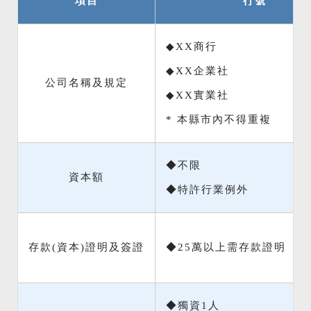
項目
行號
◆XX商行
◆XX企業社
公司名稱及規定
◆XX實業社
* 本縣市內不得重複
◆不限
資本額
◆特許行業例外
存款(資本)證明及簽證
◆25萬以上需存款證明
◆獨資1人