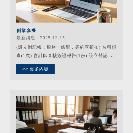
創業套餐
最新消息 - 2025-12-15
(設立到記帳，服務一條龍，簽約享折扣) 名稱預
查(1次) 會計師查核簽證報告(1份) 設立登記 國
稅局辦購票證 買發票 公司法第22-1股東申報(1
>> 更多內容
次) 稅務申報