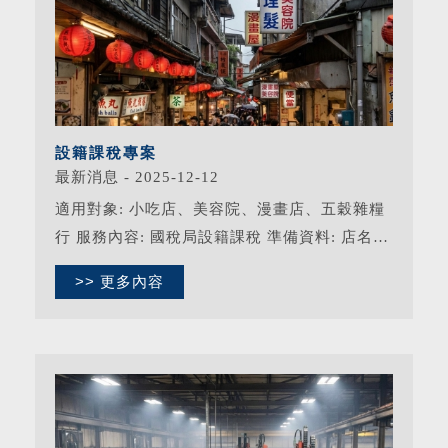
設籍課稅專案
最新消息 - 2025-12-12
適用對象: 小吃店、美容院、漫畫店、五穀雜糧
行 服務內容: 國稅局設籍課稅 準備資料: 店名１
個、責人身份證影本、當年度房屋稅單影本、房
>> 更多內容
屋租賃合約書影本 原價４０００ 優惠價３６５
０ 自行負擔項目：印章３５０