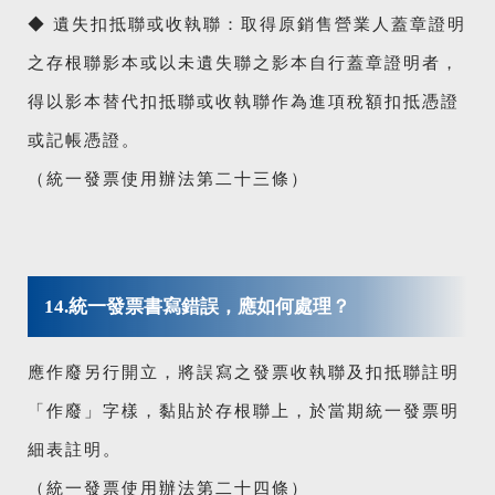
◆ 遺失扣抵聯或收執聯：取得原銷售營業人蓋章證明
之存根聯影本或以未遺失聯之影本自行蓋章證明者，
得以影本替代扣抵聯或收執聯作為進項稅額扣抵憑證
或記帳憑證。
（統一發票使用辦法第二十三條）
14.統一發票書寫錯誤，應如何處理？
應作廢另行開立，將誤寫之發票收執聯及扣抵聯註明
「作廢」字樣，黏貼於存根聯上，於當期統一發票明
細表註明。
（統一發票使用辦法第二十四條）