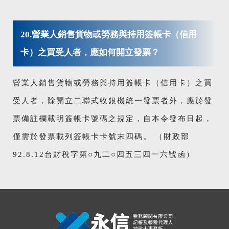
20.營業人銷售貨物或勞務與持用簽帳卡（信用
卡）之買受人者，應如何開立發票？
營業人銷售貨物或勞務與持用簽帳卡（信用卡）之買
受人者，除開立二聯式收銀機統一發票者外，應於發
票備註欄載明簽帳卡號碼之規定，自本令發布日起，
僅需於發票載列簽帳卡卡號末四碼。 （財政部
92.8.12台財稅字第○九二○四五三四一六號函）