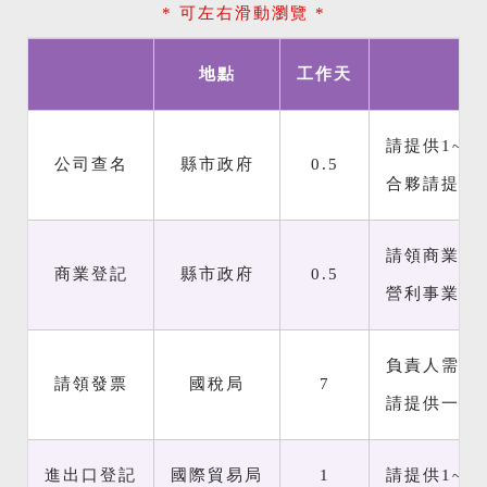
* 可左右滑動瀏覽 *
地點
工作天
請提供1~5
公司查名
縣市政府
0.5
合夥請提供
請領商業登
商業登記
縣市政府
0.5
營利事業登
負責人需帶
請領發票
國稅局
7
請提供一份
進出口登記
國際貿易局
1
請提供1~5