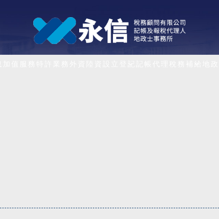
息
加值服務
特許業務
外資陸資
設立登記
記帳代理
稅務補給
地政