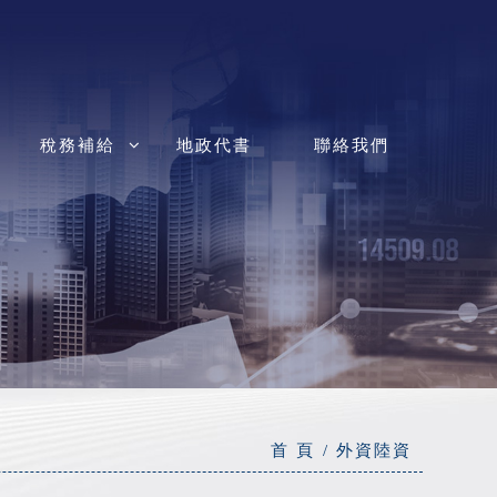
稅務補給
地政代書
聯絡我們
首 頁
外資陸資